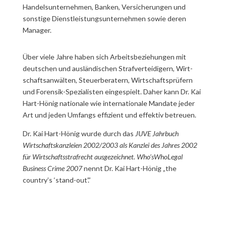
Handelsunternehmen, Banken, Ver­sicher­ungen und
sonstige Dienstleistungsunternehmen sowie deren
Manager.
Über viele Jahre haben sich Arbeitsbeziehungen mit
deutschen und aus­län­dischen Straf­ver­tei­di­gern, Wirt­
schafts­an­wäl­ten, Steuerberatern, Wirt­schafts­prüfern
und Forensik-Spezialisten ein­ge­spielt. Daher kann Dr. Kai
Hart-Hönig nationale wie internationale Mandate jeder
Art und jeden Umfangs effizient und effektiv betreuen.
Dr. Kai Hart-Hönig wurde durch das
JUVE Jahrbuch
Wirtschaftskanzleien 2002/2003 als Kanzlei des Jahres 2002
für Wirtschaftsstrafrecht ausgezeichnet. Who’sWhoLegal
Business Crime 2007
nennt Dr. Kai Hart-Hönig „the
country’s ‘stand-out’.”